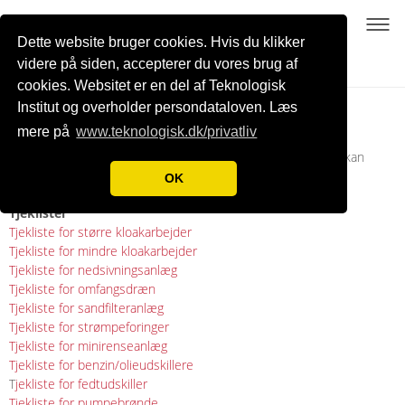
Teknologisk Instituts
Dette website bruger cookies. Hvis du klikker
Kontrolinstans TIK
videre på siden, accepterer du vores brug af
cookies. Websitet er en del af Teknologisk
Blanketter
Institut og overholder persondataloven. Læs
mere på
www.teknologisk.dk/privatliv
Herunder finder du forskellige eksempler på blanketter, du kan
bruge i forbindelse med din kvalitetssikring.
OK
Tjeklister
Tjekliste for større kloakarbejder
Tjekliste for mindre kloakarbejder
Tjekliste for nedsivningsanlæg
Tjekliste for omfangsdræn
Tjekliste for sandfilteranlæg
Tjekliste for strømpeforinger
Tjekliste for minirenseanlæg
Tjekliste for benzin/olieudskillere
T
jekliste for fedtudskiller
Tjekliste for pumpebrønde